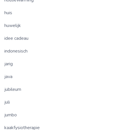
housewarming
huis
huwelijk
idee cadeau
indonesisch
jarig
java
jubileum
juli
jumbo
kaakfysiotherapie