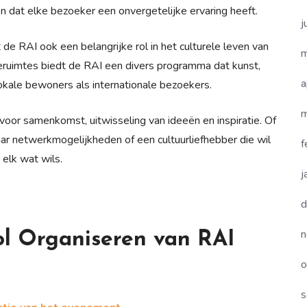
en dat elke bezoeker een onvergetelijke ervaring heeft.
j
e RAI ook een belangrijke rol in het culturele leven van
m
eruimtes biedt de RAI een divers programma dat kunst,
a
kale bewoners als internationale bezoekers.
m
or samenkomst, uitwisseling van ideeën en inspiratie. Of
naar netwerkmogelijkheden of een cultuurliefhebber die wil
f
 elk wat wils.
j
d
n
ol Organiseren van RAI
o
s