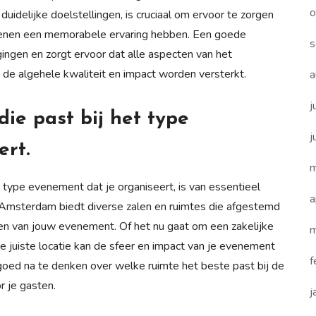
o
 duidelijke doelstellingen, is cruciaal om ervoor te zorgen
kenen een memorabele ervaring hebben. Een goede
s
agingen en zorgt ervoor dat alle aspecten van het
de algehele kwaliteit en impact worden versterkt.
a
j
die past bij het type
j
ert.
m
t type evenement dat je organiseert, is van essentieel
a
 Amsterdam biedt diverse zalen en ruimtes die afgestemd
n van jouw evenement. Of het nu gaat om een zakelijke
m
 de juiste locatie kan de sfeer en impact van je evenement
f
 goed na te denken over welke ruimte het beste past bij de
r je gasten.
j