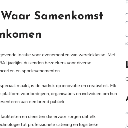
F
: Waar Samenkomst
O
O
enkomen
O
i
gevende locatie voor evenementen van wereldklasse. Met
e RAI jaarlijks duizenden bezoekers voor diverse
oncerten en sportevenementen.
G
iaal maakt, is de nadruk op innovatie en creativiteit. Elk
platform voor bedrijven, organisaties en individuen om hun
esenteren aan een breed publiek.
a
aciliteiten en diensten die ervoor zorgen dat elk
hnologie tot professionele catering en logistieke
j