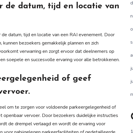
d
 de datum, tijd en locatie van
n
o
r de datum, tijd en locatie van een RAI evenement. Door
s
n, kunnen bezoekers gemakkelijk plannen en zich
voorkomt verwarring en zorgt ervoor dat deelnemers op
a
n een soepele en succesvolle ervaring voor alle betrokkenen.
j
eergelegenheid of geef
j
vervoer.
m
ieel om te zorgen voor voldoende parkeergelegenheid of
t openbaar vervoer. Door bezoekers duidelijke instructies
ordt de drempel verlaagd en wordt de ervaring voor
1
 voor nabijgelegen parkeerfaciliteiten of gedetailleerde