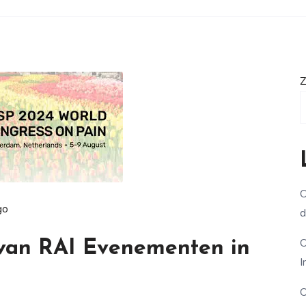
Z
O
go
d
O
 van RAI Evenementen in
I
O