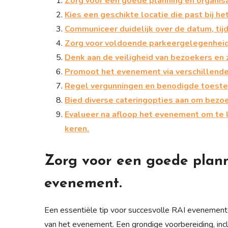
Zorg voor een goede planning en organis
Kies een geschikte locatie die past bij h
Communiceer duidelijk over de datum, tij
Zorg voor voldoende parkeergelegenheid 
Denk aan de veiligheid van bezoekers en
Promoot het evenement via verschillend
Regel vergunningen en benodigde toest
Bied diverse cateringopties aan om bezoe
Evalueer na afloop het evenement om te 
keren.
Zorg voor een goede plann
evenement.
Een essentiële tip voor succesvolle RAI evenemente
van het evenement. Een grondige voorbereiding, incl