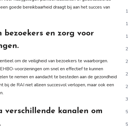
, een goede bereikbaarheid draagt bij aan het succes van
1
1
n bezoekers en zorg voor
1
ngen.
2
entieel om de veiligheid van bezoekers te waarborgen.
2
HBO-voorzieningen om snel en effectief te kunnen
2
gelen te nemen en aandacht te besteden aan de gezondheid
t bij de RAI niet alleen succesvol verlopen, maar ook een
2
n.
3
 verschillende kanalen om
5
.
5