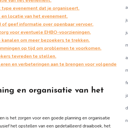
atie van het evenement.
a
et type evenement dat je organiseert.
d en locatie van het evenement.
j
of geef informatie over openbaar vervoer.
 zorg voor eventuele EHBO-voorzieningen.
j
e kanalen om meer bezoekers te trekken.
m
emmingen op tijd om problemen te voorkomen.
kers tevreden te stellen.
a
leren en verbeteringen aan te brengen voor volgende
m
f
ing en organisatie van het
j
d
n is het zorgen voor een goede planning en organisatie
n
usief het opstellen van een gedetailleerd draaiboek, het