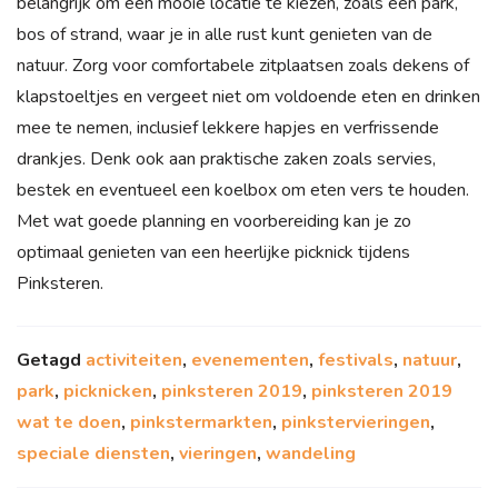
belangrijk om een mooie locatie te kiezen, zoals een park,
bos of strand, waar je in alle rust kunt genieten van de
natuur. Zorg voor comfortabele zitplaatsen zoals dekens of
klapstoeltjes en vergeet niet om voldoende eten en drinken
mee te nemen, inclusief lekkere hapjes en verfrissende
drankjes. Denk ook aan praktische zaken zoals servies,
bestek en eventueel een koelbox om eten vers te houden.
Met wat goede planning en voorbereiding kan je zo
optimaal genieten van een heerlijke picknick tijdens
Pinksteren.
Getagd
activiteiten
,
evenementen
,
festivals
,
natuur
,
park
,
picknicken
,
pinksteren 2019
,
pinksteren 2019
wat te doen
,
pinkstermarkten
,
pinkstervieringen
,
speciale diensten
,
vieringen
,
wandeling