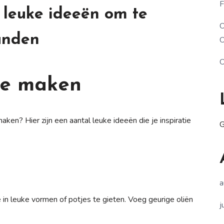
F
0 leuke ideeën om te
O
anden
O
O
te maken
aken? Hier zijn een aantal leuke ideeën die je inspiratie
G
a
in leuke vormen of potjes te gieten. Voeg geurige oliën
j