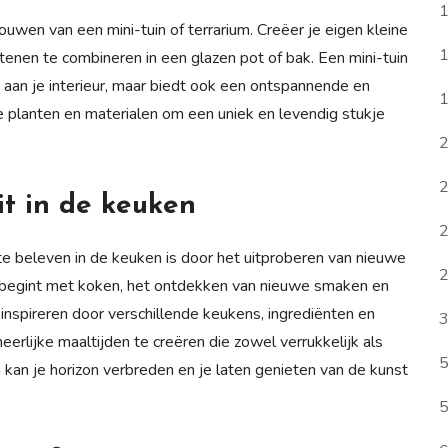
1
ouwen van een mini-tuin of terrarium. Creëer je eigen kleine
1
enen te combineren in een glazen pot of bak. Een mini-tuin
e aan je interieur, maar biedt ook een ontspannende en
1
 planten en materialen om een uniek en levendig stukje
2
2
it in de keuken
2
 te beleven in de keuken is door het uitproberen van nieuwe
2
t begint met koken, het ontdekken van nieuwe smaken en
 inspireren door verschillende keukens, ingrediënten en
3
lijke maaltijden te creëren die zowel verrukkelijk als
5
kan je horizon verbreden en je laten genieten van de kunst
5