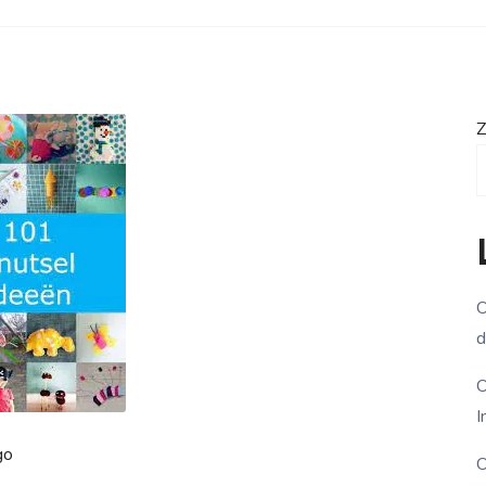
Z
O
d
O
I
go
O