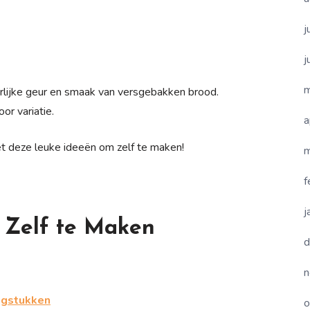
j
j
m
erlijke geur en smaak van versgebakken brood.
or variatie.
a
 met deze leuke ideeën om zelf te maken!
m
f
j
 Zelf te Maken
d
n
ngstukken
o