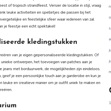
st of tropisch strandfeest. Versier de locatie in stijl, vraag
n
k leuke activiteiten en spelletjes die passen bij het
o
ergetelijke en feestelijke sfeer waar iedereen van zal
van je feestje een echt spektakel!
s
a
liseerde kledingstukken
j
 creëren van je eigen gepersonaliseerde kledingstukken. Of
j
t unieke ontwerpen, het toevoegen van patches aan je
de jeans met borduurwerk, de mogelijkheden zijn eindeloos.
m
 geef je een persoonlijke touch aan je garderobe en kun je
een leuke en creatieve manier om je outfit uniek te maken en
creëren.
1
arium