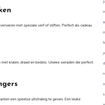
j
ken
m
a
versieren met speciale verf of stiften. Perfect als cadeau
m
f
j
 met kralen, draad en bedels. Unieke sieraden die perfect
d
n
ngers
o
s
nten een speelse uitstraling te geven. Een leuke
a