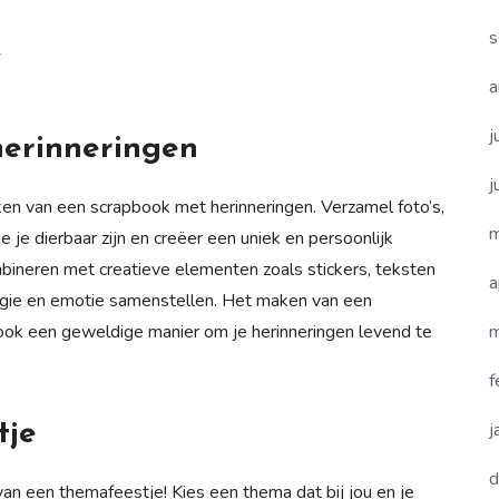
s
n
a
j
erinneringen
j
aken van een scrapbook met herinneringen. Verzamel foto’s,
m
 je dierbaar zijn en creëer een uniek en persoonlijk
bineren met creatieve elementen zoals stickers, teksten
a
algie en emotie samenstellen. Het maken van een
m
 ook een geweldige manier om je herinneringen levend te
f
j
tje
d
an een themafeestje! Kies een thema dat bij jou en je