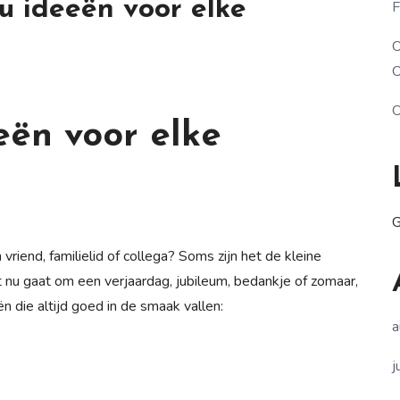
u ideeën voor elke
F
O
O
O
eën voor elke
G
riend, familielid of collega? Soms zijn het de kleine
nu gaat om een verjaardag, jubileum, bedankje of zomaar,
n die altijd goed in de smaak vallen:
a
j