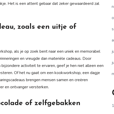
ankje. Het is een attent gebaar dat zeker gewaardeerd zal
n
o
eau, zoals een uitje of
s
a
j
orkshop, als je op zoek bent naar een uniek en memorabel
rinneringen en vreugde dan materiële cadeaus. Door
j
ijzondere activiteit te ervaren, geef je hen niet alleen een
steren. Of het nu gaat om een kookworkshop, een dagje
m
ervaringscadeaus brengen mensen samen en creëren
er en ontvanger versterken.
hocolade of zelfgebakken
1