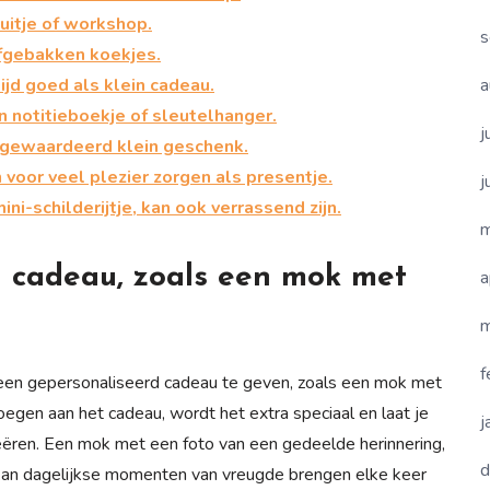
uitje of workshop.
s
lfgebakken koekjes.
a
ijd goed als klein cadeau.
n notitieboekje of sleutelhanger.
j
n gewaardeerd klein geschenk.
voor veel plezier zorgen als presentje.
j
ni-schilderijtje, kan ook verrassend zijn.
m
 cadeau, zoals een mok met
a
m
f
 een gepersonaliseerd cadeau te geven, zoals een mok met
oegen aan het cadeau, wordt het extra speciaal en laat je
j
reëren. Een mok met een foto van een gedeelde herinnering,
d
 kan dagelijkse momenten van vreugde brengen elke keer