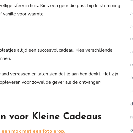
llige sfeer in huis. Kies een geur die past bij de stemming
j
f vanille voor warmte.
j
m
aatjes altijd een succesvol cadeau. Kies verschillende
a
nnen.
m
nd verrassen en laten zien dat je aan hen denkt. Het zijn
f
r opleveren voor zowel de gever als de ontvanger!
j
d
ën voor Kleine Cadeaus
n
o
 een mok met een foto erop.