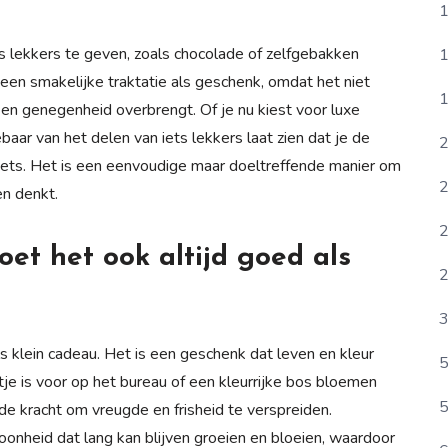
1
ts lekkers te geven, zoals chocolade of zelfgebakken
1
 een smakelijke traktatie als geschenk, omdat het niet
1
n genegenheid overbrengt. Of je nu kiest voor luxe
aar van het delen van iets lekkers laat zien dat je de
2
ets. Het is een eenvoudige maar doeltreffende manier om
2
en denkt.
2
oet het ook altijd goed als
2
3
s klein cadeau. Het is een geschenk dat leven en kleur
5
ntje is voor op het bureau of een kleurrijke bos bloemen
5
 kracht om vreugde en frisheid te verspreiden.
oonheid dat lang kan blijven groeien en bloeien, waardoor