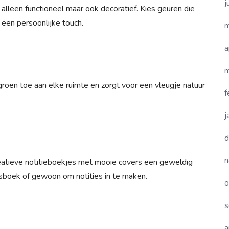
j
alleen functioneel maar ook decoratief. Kies geuren die
 een persoonlijke touch.
m
a
m
roen toe aan elke ruimte en zorgt voor een vleugje natuur
f
j
d
n
creatieve notitieboekjes met mooie covers een geweldig
sboek of gewoon om notities in te maken.
o
s
a