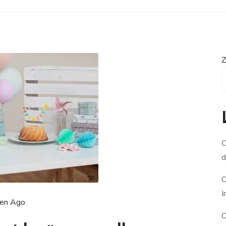
Z
O
d
O
I
en Ago
O