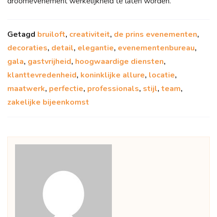
droomevenement werkelijkheid te laten worden.
Getagd
bruiloft
,
creativiteit
,
de prins evenementen
,
decoraties
,
detail
,
elegantie
,
evenementenbureau
,
gala
,
gastvrijheid
,
hoogwaardige diensten
,
klanttevredenheid
,
koninklijke allure
,
locatie
,
maatwerk
,
perfectie
,
professionals
,
stijl
,
team
,
zakelijke bijeenkomst