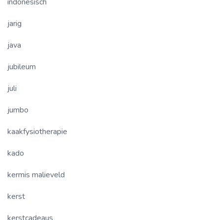
indonesisch
jarig
java
jubileum
juli
jumbo
kaakfysiotherapie
kado
kermis malieveld
kerst
kerstcadeaus