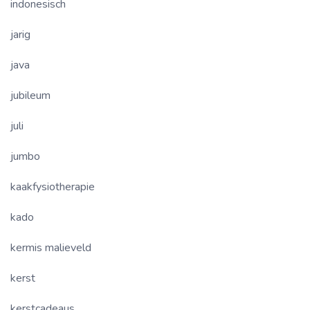
indonesisch
jarig
java
jubileum
juli
jumbo
kaakfysiotherapie
kado
kermis malieveld
kerst
kerstcadeaus