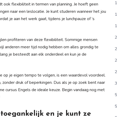
1
 ook flexibiliteit in termen van planning. Je hoeft geen
ingen naar een leslocatie. Je kunt studeren wanneer het jou
1
rdat je aan het werk gaat, tijdens je lunchpauze of ’s
1
2
len profiteren van deze flexibiliteit. Sommige mensen
wijl anderen meer tijd nodig hebben om alles grondig te
2
 lang je besteedt aan elk onderdeel en kun je de
2
2
e op je eigen tempo te volgen, is een waardevol voordeel.
ren, zonder druk of beperkingen. Dus als je op zoek bent naar
3
online cursus Engels de ideale keuze. Begin vandaag nog met
5
!
5
 toegankelijk en je kunt ze