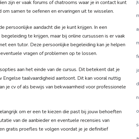
j
en zijn er vaak forums of chatrooms waar je in contact kunt
om samen te oefenen en ervaringen uit te wisselen.
m
e persoonlijke aandacht die je kunt krijgen. In een
a
e begeleiding te krijgen, maar bij online cursussen is er vaak
m
t een tutor. Deze persoonlijke begeleiding kan je helpen
 eventuele vragen of problemen op te lossen.
f
sopties aan het einde van de cursus. Dit betekent dat je
j
uw Engelse taalvaardigheid aantoont. Dit kan vooral nuttig
d
aan je cv of als bewijs van bekwaamheid voor professionele
n
o
elangrijk om er een te kiezen die past bij jouw behoeften
eputatie van de aanbieder en eventuele recensies van
s
gratis proefles te volgen voordat je je definitief
a