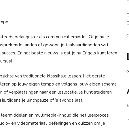
F
O
empo
O
O
teeds belangrijker als communicatiemiddel. Of je nu je
elssprekende landen of gewoon je taalvaardigheden wilt
t succes. En het beste nieuws is dat je nu Engels kunt leren
cursus!
G
zichte van traditionele klassikale lessen. Het eerste
 je leren op jouw eigen tempo en volgens jouw eigen schema.
 of verplaatsingen naar een leslocatie. Je kunt studeren
is, tijdens je lunchpauze of ’s avonds laat.
a
e leermiddelen en multimedia-inhoud die het leerproces
j
udio- en videomateriaal, oefeningen en quizzen om je