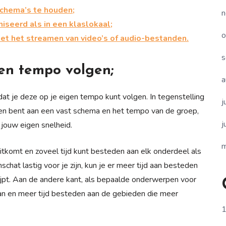
 schema’s te houden;
n
iseerd als in een klaslokaal;
o
et het streamen van video’s of audio-bestanden.
s
gen tempo volgen;
a
dat je deze op je eigen tempo kunt volgen. In tegenstelling
j
nden bent aan een vast schema en het tempo van de groep,
j
 jouw eigen snelheid.
m
itkomt en zoveel tijd kunt besteden aan elk onderdeel als
hat lastig voor je zijn, kun je er meer tijd aan besteden
ijpt. Aan de andere kant, als bepaalde onderwerpen voor
gaan en meer tijd besteden aan de gebieden die meer
1