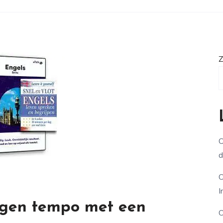
Z
O
d
O
I
igen tempo met een
O