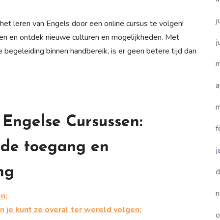
j
t leren van Engels door een online cursus te volgen!
nsen en ontdek nieuwe culturen en mogelijkheden. Met
j
ke begeleiding binnen handbereik, is er geen betere tijd dan
m
a
m
 Engelse Cursussen:
f
ijde toegang en
j
ng
d
n
n;
n je kunt ze overal ter wereld volgen;
o