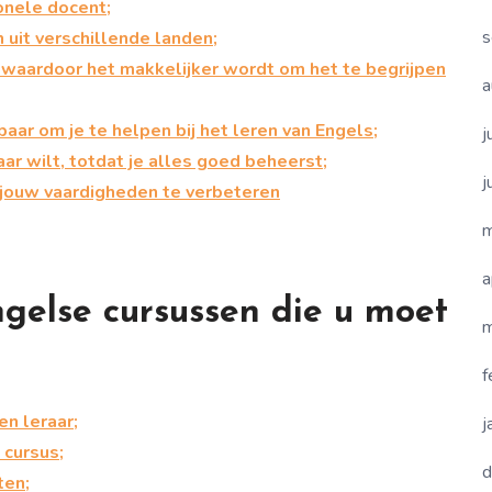
ionele docent;
s
 uit verschillende landen;
, waardoor het makkelijker wordt om het te begrijpen
a
kbaar om je te helpen bij het leren van Engels;
j
ar wilt, totdat je alles goed beheerst;
j
m jouw vaardigheden te verbeteren
m
a
gelse cursussen die u moet
m
f
en leraar;
j
 cursus;
d
ten;