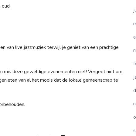
 oud.
j
m
a
n van live jazzmuziek terwijl je geniet van een prachtige
m
f
a en mis deze geweldige evenementen niet! Vergeet niet om
j
 genieten van al het moois dat de lokale gemeenschap te
d
n
oorbehouden.
o
s