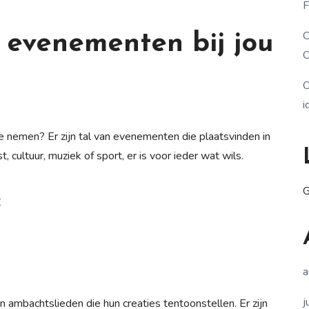
F
O
 evenementen bij jou
O
O
i
te nemen? Er zijn tal van evenementen die plaatsvinden in
 cultuur, muziek of sport, er is voor ieder wat wils.
G
:
a
j
 ambachtslieden die hun creaties tentoonstellen. Er zijn