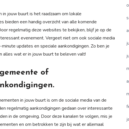
o
 in jouw buurt is het raadzaam om lokale
s
 bieden een handig overzicht van alle komende
 Door regelmatig deze websites te bekijken, blijf je op de
a
interessant evenement. Vergeet niet om ook sociale media
j
t-minute updates en speciale aankondigingen. Zo ben je
 alles wat er in jouw buurt te beleven valt!
j
m
 gemeente of
a
ankondigingen.
m
nementen in jouw buurt is om de sociale media van de
f
den regelmatig aankondigingen gedaan over interessante
inden in de omgeving. Door deze kanalen te volgen, mis je
j
menten en om betrokken te zijn bij wat er allemaal