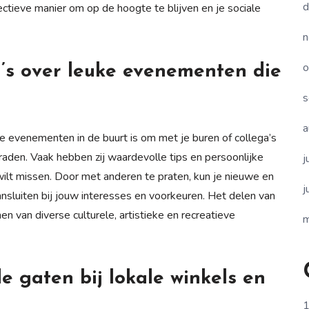
d
ectieve manier om op de hoogte te blijven en je sociale
n
o
a’s over leuke evenementen die
s
a
e evenementen in de buurt is om met je buren of collega’s
raden. Vaak hebben zij waardevolle tips en persoonlijke
j
t wilt missen. Door met anderen te praten, kun je nieuwe en
j
sluiten bij jouw interesses en voorkeuren. Het delen van
n van diverse culturele, artistieke en recreatieve
m
e gaten bij lokale winkels en
1