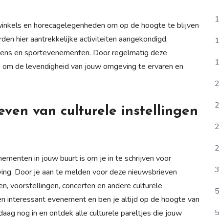
1
 winkels en horecagelegenheden om op de hoogte te blijven
en hier aantrekkelijke activiteiten aangekondigd,
1
redens en sportevenementen. Door regelmatig deze
1
s om de levendigheid van jouw omgeving te ervaren en
2
2
ieven van culturele instellingen
2
2
ementen in jouw buurt is om je in te schrijven voor
3
eving. Door je aan te melden voor deze nieuwsbrieven
n, voorstellingen, concerten en andere culturele
5
een interessant evenement en ben je altijd op de hoogte van
5
daag nog in en ontdek alle culturele pareltjes die jouw