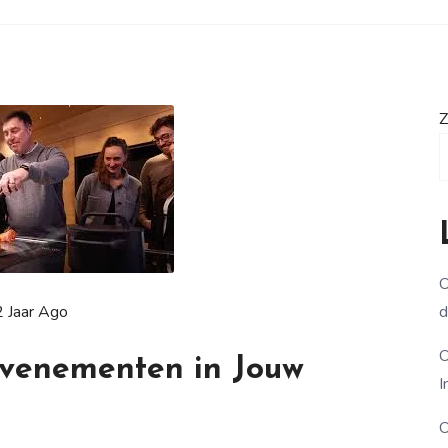
Z
O
2 Jaar Ago
d
O
venementen in Jouw
I
O