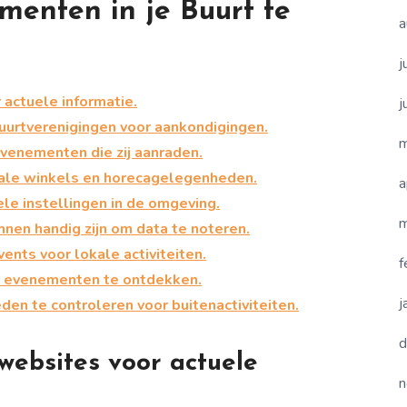
menten in je Buurt te
a
j
actuele informatie.
j
uurtverenigingen voor aankondigingen.
m
evenementen die zij aanraden.
okale winkels en horecagelegenheden.
a
rele instellingen in de omgeving.
m
nnen handig zijn om data te noteren.
nts voor lokale activiteiten.
f
e evenementen te ontdekken.
j
den te controleren voor buitenactiviteiten.
d
websites voor actuele
n