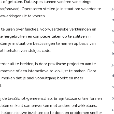
 of getallen. Datatypes kunnen variëren van strings
j
aar/onwaar). Operatoren stellen je in staat om waarden te
bewerkingen uit te voeren.
m
te leren over functies, voorwaardelijke verklaringen en
a
 te hergebruiken en complexe taken op te splitsen in
m
ellen je in staat om beslissingen te nemen op basis van
et herhalen van stukjes code.
f
der uit te breiden, is door praktische projecten aan te
j
achine of een interactieve to-do-lijst te maken. Door
d
je merken dat je snel vooruitgang boekt en meer
e.
n
o
j de JavaScript-gemeenschap. Er zijn talloze online fora en
t delen en kunt samenwerken met andere ontwikkelaars.
s
e helpen nieuwe inzichten op te doen en problemen sneller