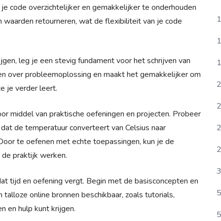
r je code overzichtelijker en gemakkelijker te onderhouden
1
waarden retourneren, wat de flexibiliteit van je code
1
gen, leg je een stevig fundament voor het schrijven van
1
nken over probleemoplossing en maakt het gemakkelijker om
2
 je verder leert.
2
or middel van praktische oefeningen en projecten. Probeer
2
dat de temperatuur converteert van Celsius naar
 Door te oefenen met echte toepassingen, kun je de
2
 de praktijk werken.
3
dat tijd en oefening vergt. Begin met de basisconcepten en
5
n talloze online bronnen beschikbaar, zoals tutorials,
n en hulp kunt krijgen.
5