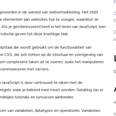
F
 geworden in de wereld van webontwikkeling. Het stelt
O
eve elementen aan websites toe te voegen, waardoor ze
O
Als je geïnteresseerd bent in het leren van JavaScript, ben
O
ntroductie geven tot deze krachtige taal.
i
ripttaal die wordt gebruikt om de functionaliteit van
n CSS, die zich richten op de structuur en vormgeving van
t om complexere taken uit te voeren, zoals het manipuleren
n communiceren met servers.
G
 JavaScript is door vertrouwd te raken met de
n regels waar je bekend mee moet worden. Gelukkig zijn er
ndelijke tutorials en cursussen aanbieden.
a
jpen van variabelen, datatypes en operatoren. Variabelen
j