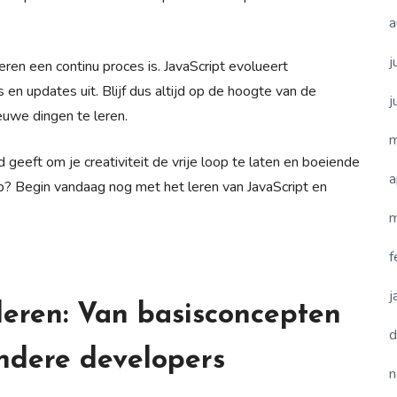
a
j
en een continu proces is. JavaScript evolueert
en updates uit. Blijf dus altijd op de hoogte van de
j
ieuwe dingen te leren.
m
d geeft om je creativiteit de vrije loop te laten en boeiende
a
p? Begin vandaag nog met het leren van JavaScript en
m
f
j
 leren: Van basisconcepten
d
ndere developers
n