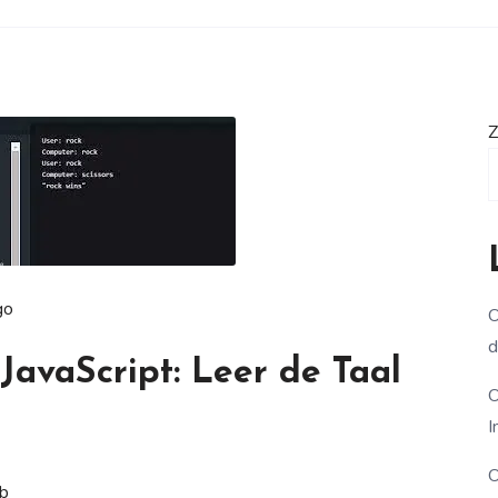
Z
go
O
d
avaScript: Leer de Taal
O
I
O
eb