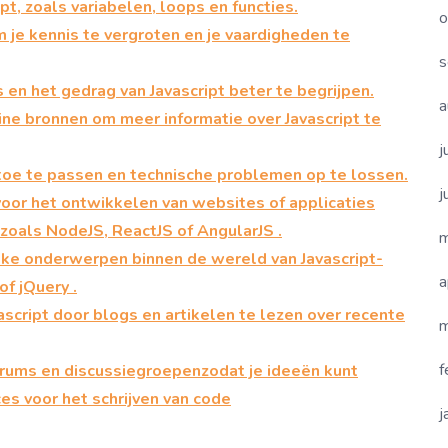
t, zoals variabelen, loops en functies.
o
 je kennis te vergroten en je vaardigheden te
s
n het gedrag van Javascript beter te begrijpen.
a
ine bronnen om meer informatie over Javascript te
j
toe te passen en technische problemen op te lossen.
j
oor het ontwikkelen van websites of applicaties
zoals NodeJS, ReactJS of AngularJS .
m
ieke onderwerpen binnen de wereld van Javascript-
a
f jQuery .
ascript door blogs en artikelen te lezen over recente
m
f
rums en discussiegroepenzodat je ideeën kunt
es voor het schrijven van code
j