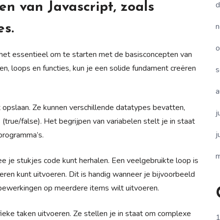
d
n van Javascript, zoals
n
es.
o
is het essentieel om te starten met de basisconcepten van
len, loops en functies, kun je een solide fundament creëren
s
a
nt opslaan. Ze kunnen verschillende datatypes bevatten,
j
(true/false). Het begrijpen van variabelen stelt je in staat
j
 programma’s.
m
ee je stukjes code kunt herhalen. Een veelgebruikte loop is
ren kunt uitvoeren. Dit is handig wanneer je bijvoorbeeld
bewerkingen op meerdere items wilt uitvoeren.
ifieke taken uitvoeren. Ze stellen je in staat om complexe
1