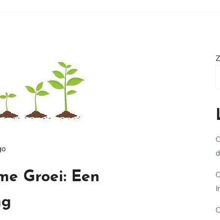
Z
O
go
d
me Groei: Een
O
I
ng
O