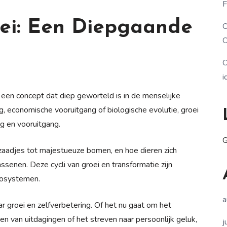
F
ei: Een Diepgaande
O
O
O
i
 een concept dat diep geworteld is in de menselijke
g, economische vooruitgang of biologische evolutie, groei
ng en vooruitgang.
G
 zaadjes tot majestueuze bomen, en hoe dieren zich
senen. Deze cycli van groei en transformatie zijn
cosystemen.
a
 groei en zelfverbetering. Of het nu gaat om het
 van uitdagingen of het streven naar persoonlijk geluk,
j