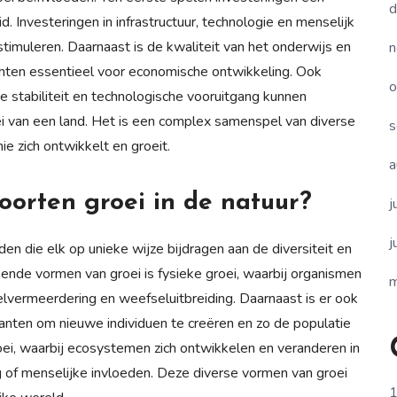
d
d. Investeringen in infrastructuur, technologie en menselijk
stimuleren. Daarnaast is de kwaliteit van het onderwijs en
n
chten essentieel voor economische ontwikkeling. Ook
o
ke stabiliteit en technologische vooruitgang kunnen
i van een land. Het is een complex samenspel van diverse
s
 zich ontwikkelt en groeit.
a
soorten groei in de natuur?
j
j
nden die elk op unieke wijze bijdragen aan de diversiteit en
nde vormen van groei is fysieke groei, waarbij organismen
m
lvermeerdering en weefseluitbreiding. Daarnaast is er ook
lanten om nieuwe individuen te creëren en zo de populatie
oei, waarbij ecosystemen zich ontwikkelen en veranderen in
g of menselijke invloeden. Deze diverse vormen van groei
1