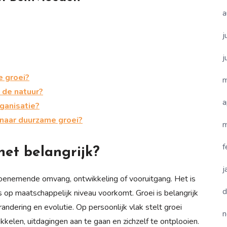
a
j
j
 groei?
m
n de natuur?
a
rganisatie?
naar duurzame groei?
m
f
het belangrijk?
j
toenemende omvang, ontwikkeling of vooruitgang. Het is
d
s op maatschappelijk niveau voorkomt. Groei is belangrijk
andering en evolutie. Op persoonlijk vlak stelt groei
n
kelen, uitdagingen aan te gaan en zichzelf te ontplooien.