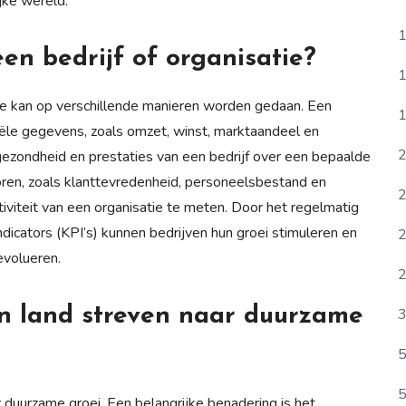
jke wereld.
1
en bedrijf of organisatie?
1
tie kan op verschillende manieren worden gedaan. Een
1
iële gegevens, zoals omzet, winst, marktaandeel en
2
e gezondheid en prestaties van een bedrijf over een bepaalde
oren, zoals klanttevredenheid, personeelsbestand en
2
tiviteit van een organisatie te meten. Door het regelmatig
icators (KPI’s) kunnen bedrijven hun groei stimuleren en
2
evolueren.
2
n land streven naar duurzame
3
5
5
 duurzame groei. Een belangrijke benadering is het