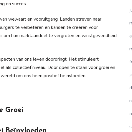
ing en succes.
j
r van welvaart en vooruitgang. Landen streven naar
m
urgers te verbeteren en kansen te creëren voor
oei om hun marktaandeel te vergroten en winstgevendheid
a
m
specten van ons leven doordringt. Het stimuleert
f
el als collectief niveau. Door open te staan voor groei en
j
 wereld om ons heen positief beïnvloeden.
d
n
e Groei
o
s
i Beïnvloeden