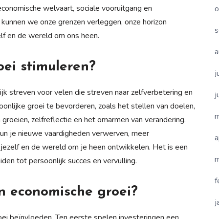
economische welvaart, sociale vooruitgang en
o
ei kunnen we onze grenzen verleggen, onze horizon
s
lf en de wereld om ons heen.
a
oei stimuleren?
j
ijk streven voor velen die streven naar zelfverbetering en
j
oonlijke groei te bevorderen, zoals het stellen van doelen,
m
n groeien, zelfreflectie en het omarmen van verandering.
kun je nieuwe vaardigheden verwerven, meer
a
jezelf en de wereld om je heen ontwikkelen. Het is een
m
iden tot persoonlijk succes en vervulling.
f
n economische groei?
j
roei beïnvloeden. Ten eerste spelen investeringen een